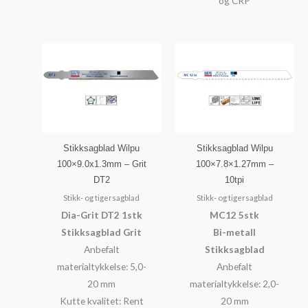
og CRP
Stikksagblad Wilpu
Stikksagblad Wilpu
100×9.0x1.3mm – Grit
100×7.8×1.27mm –
DT2
10tpi
Stikk- og tigersagblad
Stikk- og tigersagblad
Dia-Grit DT2 1stk
MC12 5stk
Stikksagblad Grit
Bi-metall
Anbefalt
Stikksagblad
materialtykkelse: 5,0-
Anbefalt
20 mm
materialtykkelse: 2,0-
Kutte kvalitet: Rent
20 mm