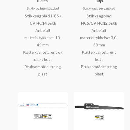
6.35tpi
10tpi
Stikk- og tigersagblad
Stikk- og tigersagblad
Stikksagblad HCS /
Stikksagblad
CV HC14 5stk
HCS/CV HC12 5stk
Anbefalt
Anbefalt
materialtykkelse: 10-
materialtykkelse: 3,0-
45 mm
30 mm
Kutte kvalitet: rent og
Kutte kvalitet: rent
raskt kutt
kutt
Bruksområde: tre og
Bruksområde: tre og
plast
plast