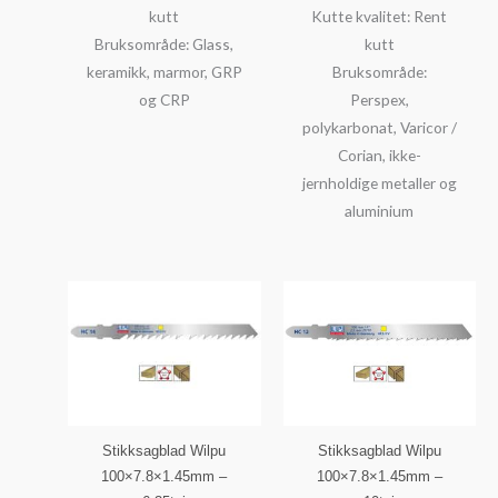
kutt
Kutte kvalitet: Rent
Bruksområde: Glass,
kutt
keramikk, marmor, GRP
Bruksområde:
og CRP
Perspex,
polykarbonat, Varicor /
Corian, ikke-
jernholdige metaller og
aluminium
Stikksagblad Wilpu
Stikksagblad Wilpu
100×7.8×1.45mm –
100×7.8×1.45mm –