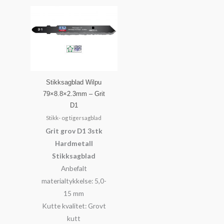
Stikksagblad Wilpu
79×8.8×2.3mm – Grit
D1
Stikk- og tigersagblad
Grit grov D1 3stk
Hardmetall
Stikksagblad
Anbefalt
materialtykkelse: 5,0-
15 mm
Kutte kvalitet: Grovt
kutt