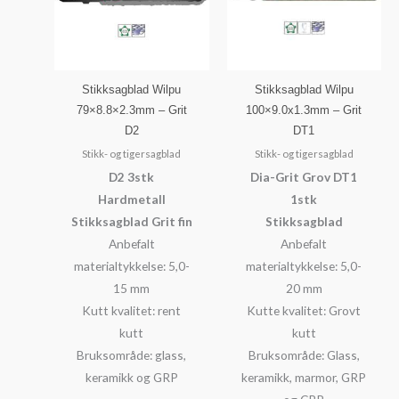
Stikksagblad Wilpu
Stikksagblad Wilpu
79×8.8×2.3mm – Grit
100×9.0x1.3mm – Grit
D2
DT1
Stikk- og tigersagblad
Stikk- og tigersagblad
D2 3stk
Dia-Grit Grov DT1
Hardmetall
1stk
Stikksagblad Grit fin
Stikksagblad
Anbefalt
Anbefalt
materialtykkelse: 5,0-
materialtykkelse: 5,0-
15 mm
20 mm
Kutt kvalitet: rent
Kutte kvalitet: Grovt
kutt
kutt
Bruksområde: glass,
Bruksområde: Glass,
keramikk og GRP
keramikk, marmor, GRP