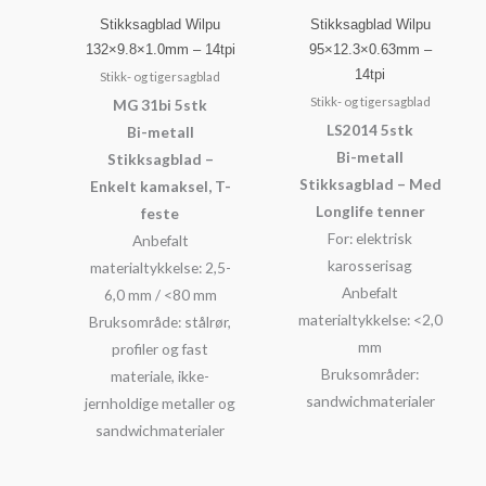
Stikksagblad Wilpu
Stikksagblad Wilpu
132×9.8×1.0mm – 14tpi
95×12.3×0.63mm –
14tpi
Stikk- og tigersagblad
Stikk- og tigersagblad
MG 31bi 5stk
LS2014 5stk
Bi-metall
Bi-metall
Stikksagblad –
Stikksagblad – Med
Enkelt kamaksel, T-
Longlife tenner
feste
For: elektrisk
Anbefalt
karosserisag
materialtykkelse: 2,5-
Anbefalt
6,0 mm / <80 mm
materialtykkelse: <2,0
Bruksområde: stålrør,
mm
profiler og fast
Bruksområder:
materiale, ikke-
sandwichmaterialer
jernholdige metaller og
sandwichmaterialer