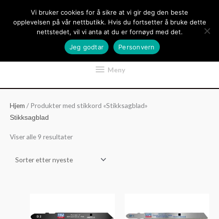
Hopp
Vi bruker cookies for å sikre at vi gir deg den beste
rett
opplevelsen på vår nettbutikk. Hvis du fortsetter å bruke dette
til
nettstedet, vil vi anta at du er fornøyd med det.
innholdet
Jeg godtar
Personvern
Meny
Meny
Hjem
/ Produkter med stikkord «Stikksagblad»
Stikksagblad
Sortert
Viser alle 9 resultater
etter
nyeste