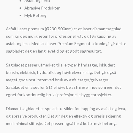
Asfalt og Leca
Abrasive Produkter
Myk Betong
Asfalt Laser premium (Ø230-500mm) er et laser diamantsagblad
som gir deg muligheten for profesjonell våt og tørrkapping av
asfalt og leca. Med sin Laser Premium Segment teknologi, gir dette
sagbladet deg en lang levetid og et godt sagresultat.
Sagbladet passer utmerket til alle typer håndsager, inkludert
bensin, elektrisk, hydraulisk og høyfrekvens sag. Det gir også
meget gode resultater ved bruk av asfaltsager/gulvsager.
Sagbladet er laget for å tåle høye belastninger, noe som gjør det
egnet for kontinuerlig bruk i profesjonelle byggeprosjekter.
Diamantsagbladet er spesielt utviklet for kapping av asfalt og leca,
og abrasive produkter. Det gir deg en effektiv og presis skjæring
med minimal slitasje. Det passer også for å kutte myk betong.