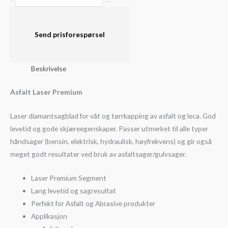
Laser
premium
(Ø230-
Send prisforespørsel
500mm)
antall
Beskrivelse
Asfalt Laser Premium
Laser diamantsagblad for våt og tørrkapping av asfalt og leca. God
levetid og gode skjæreegenskaper. Passer utmerket til alle typer
håndsager (bensin, elektrisk, hydraulisk, høyfrekvens) og gir også
meget godt resultater ved bruk av asfaltsager/gulvsager.
Laser Premium Segment
Lang levetid og sagresultat
Perfekt for Asfalt og Abrasive produkter
Applikasjon