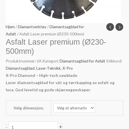
Hjem
/
Diamantverktøy
/
Diamantsagblad for
Asfalt
/ Asfalt Laser premium (Ø230-500mm)
Asfalt Laser premium (Ø230-
500mm)
Produktnummer:
I/A
Kategori:
Diamantsagblad for Asfalt
Stikkord:
Diamantsagblad
,
Laser-Teknikk
,
X-Pro
X-Pro Diamond – High-tech sawblade
Laser diamantsagblad for våt og tørrkapping av asfalt og
leca. God levetid og gode skjæreegenskaper.
Velg dimensjon;
Asfalt
+
-