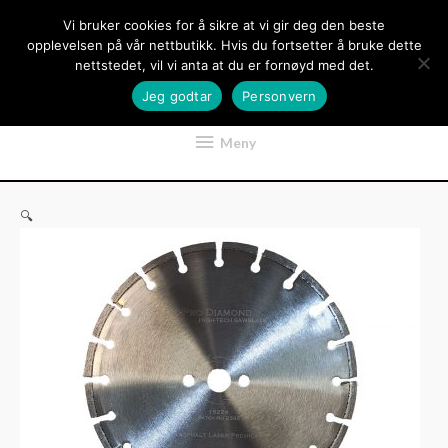
Hopp
Vi bruker cookies for å sikre at vi gir deg den beste
rett
opplevelsen på vår nettbutikk. Hvis du fortsetter å bruke dette
til
nettstedet, vil vi anta at du er fornøyd med det.
innholdet
Jeg godtar
Personvern
Meny
Meny
🔍