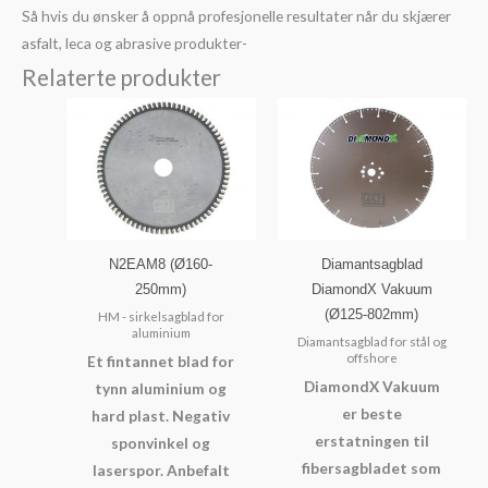
Så hvis du ønsker å oppnå profesjonelle resultater når du skjærer
asfalt, leca og abrasive produkter-
Relaterte produkter
N2EAM8 (Ø160-
Diamantsagblad
250mm)
DiamondX Vakuum
(Ø125-802mm)
HM - sirkelsagblad for
aluminium
Diamantsagblad for stål og
offshore
Et fintannet blad for
DiamondX Vakuum
tynn aluminium og
er beste
hard plast. Negativ
erstatningen til
sponvinkel og
fibersagbladet som
laserspor. Anbefalt