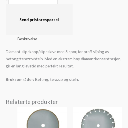
slipekopp
8-
spor
Send prisforespørsel
Premium
(110-
Beskrivelse
20-
5-
Diamant slipekopp/slipeskive med 8 spor, for proff sliping av
15mm)
betong/terazzo/stein. Med en ekstrem høy diamantkonsentrasjon,
antall
gir en lang levetid med perfekt resultat.
Bruksområder:
Betong, terazzo og stein.
Relaterte produkter