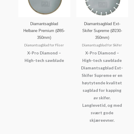
Diamantsagblad
Diamantsagblad Ext-
Helbane Premium (Ø85-
Skifer Supreme (Ø230-
350mm)
350mm)
Diamantsagblad for Fliser
Diamantsagblad for Skifer
X-Pro Diamond –
X-Pro Diamond –
High-tech sawblade
High-tech sawblade
Diamantsagblad Ext-
Skifer Supreme er en
høytytende kvalitet
sagblad for kapping
av skifer.
Langlevetid, og med
svært gode
skjæreevner.