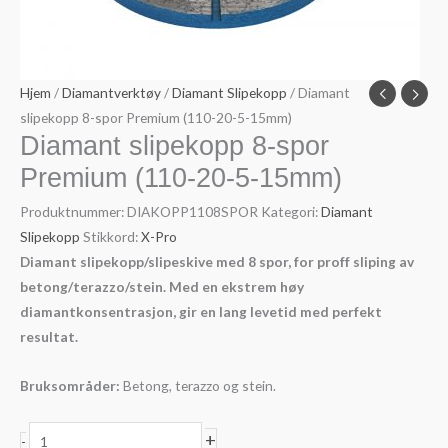
Hjem
/
Diamantverktøy
/
Diamant Slipekopp
/ Diamant
slipekopp 8-spor Premium (110-20-5-15mm)
Diamant slipekopp 8-spor
Premium (110-20-5-15mm)
Produktnummer:
DIAKOPP1108SPOR
Kategori:
Diamant
Slipekopp
Stikkord:
X-Pro
Diamant slipekopp/slipeskive med 8 spor, for proff sliping av
betong/terazzo/stein. Med en ekstrem høy
diamantkonsentrasjon, gir en lang levetid med perfekt
resultat.
Bruksområder:
Betong, terazzo og stein.
Diamant
+
-