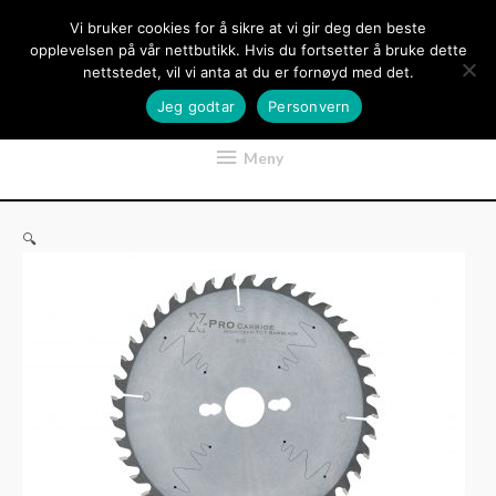
Hopp
Vi bruker cookies for å sikre at vi gir deg den beste
rett
opplevelsen på vår nettbutikk. Hvis du fortsetter å bruke dette
til
nettstedet, vil vi anta at du er fornøyd med det.
innholdet
Jeg godtar
Personvern
Meny
Meny
🔍