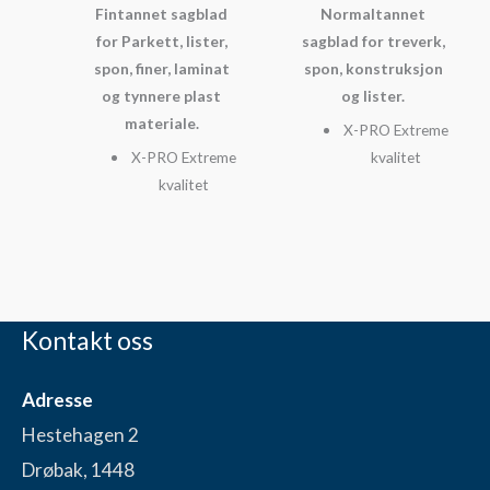
Fintannet sagblad
Normaltannet
for Parkett, lister,
sagblad for treverk,
spon, finer, laminat
spon, konstruksjon
og tynnere plast
og lister.
materiale.
X-PRO Extreme
X-PRO Extreme
kvalitet
kvalitet
Kontakt oss
Adresse
Hestehagen 2
Drøbak, 1448