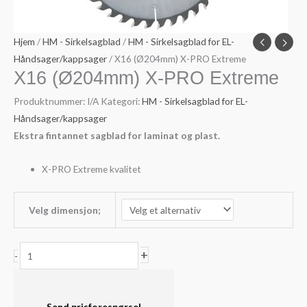
Hjem
/
HM - Sirkelsagblad
/
HM - Sirkelsagblad for EL-
Håndsager/kappsager
/ X16 (Ø204mm) X-PRO Extreme
X16 (Ø204mm) X-PRO Extreme
Produktnummer:
I/A
Kategori:
HM - Sirkelsagblad for EL-
Håndsager/kappsager
Ekstra fintannet sagblad for laminat og plast.
X-PRO Extreme kvalitet
Velg dimensjon;
X16
+
-
(Ø204mm)
X-
PRO
Send prisforespørsel