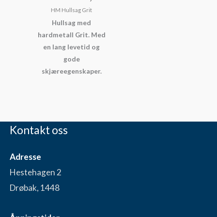
HM Hullsag Grit
Hullsag med
hardmetall Grit. Med
en lang levetid og
gode
skjæreegenskaper.
Kontakt oss
Adresse
Hestehagen 2
Drøbak, 1448