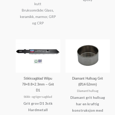
kutt
Bruksområde: Glass,
keramikk, marmor, GRP
og CRP
Stikksagblad Wilpu
Diamant Hullsag Grit
79×8.8×2.3mm – Grit
(Ø14-52mm)
D1
Diamant hullsag
Stikk- og tigersagblad
Diamant grit hullsag
Grit grov D1 3stk
har en kraftig
Hardmetall
konstruksjon med