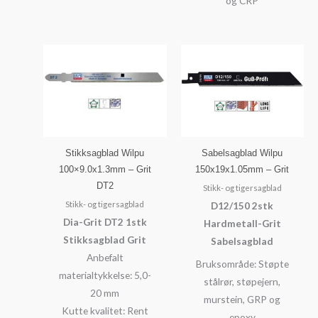
og CRP
Stikksagblad Wilpu
Sabelsagblad Wilpu
100×9.0x1.3mm – Grit
150x19x1.05mm – Grit
DT2
Stikk- og tigersagblad
Stikk- og tigersagblad
D12/150 2stk
Dia-Grit DT2 1stk
Hardmetall-Grit
Stikksagblad Grit
Sabelsagblad
Anbefalt
Bruksområde: Støpte
materialtykkelse: 5,0-
stålrør, støpejern,
20 mm
murstein, GRP og
Kutte kvalitet: Rent
epoxy