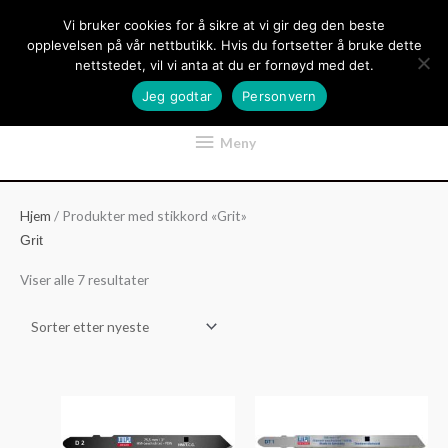
Hopp
Vi bruker cookies for å sikre at vi gir deg den beste
rett
opplevelsen på vår nettbutikk. Hvis du fortsetter å bruke dette
til
nettstedet, vil vi anta at du er fornøyd med det.
innholdet
Jeg godtar
Personvern
Meny
Meny
Hjem
/ Produkter med stikkord «Grit»
Grit
Sortert
Viser alle 7 resultater
etter
nyeste