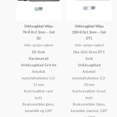
Stikksagblad Wilpu
Stikksagblad Wilpu
79×8.8×2.3mm – Grit
100×9.0x1.3mm – Grit
D2
DT1
Stikk- og tigersagblad
Stikk- og tigersagblad
D2 3stk
Dia-Grit Grov DT1
Hardmetall
1stk
Stikksagblad Grit fin
Stikksagblad
Anbefalt
Anbefalt
materialtykkelse: 5,0-
materialtykkelse: 5,0-
15 mm
20 mm
Kutt kvalitet: rent
Kutte kvalitet: Grovt
kutt
kutt
Bruksområde: glass,
Bruksområde: Glass,
keramikk og GRP
keramikk, marmor, GRP