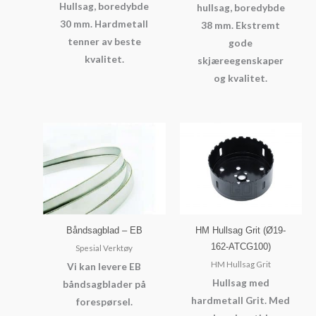
Hullsag, boredybde
hullsag, boredybde
30 mm. Hardmetall
38 mm. Ekstremt
tenner av beste
gode
kvalitet.
skjæreegenskaper
og kvalitet.
Båndsagblad – EB
HM Hullsag Grit (Ø19-
162-ATCG100)
Spesial Verktøy
HM Hullsag Grit
Vi kan levere EB
Hullsag med
båndsagblader på
hardmetall Grit. Med
forespørsel.