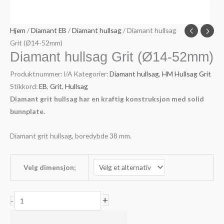
Hjem
/
Diamant EB
/
Diamant hullsag
/ Diamant hullsag
Grit (Ø14-52mm)
Diamant hullsag Grit (Ø14-52mm)
Produktnummer:
I/A
Kategorier:
Diamant hullsag
,
HM Hullsag Grit
Stikkord:
EB
,
Grit
,
Hullsag
Diamant grit hullsag har en kraftig konstruksjon med solid
bunnplate.
Diamant grit hullsag, boredybde 38 mm.
Velg dimensjon;
Diamant
+
-
hullsag
Grit