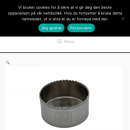
Hopp
Vi bruker cookies for å sikre at vi gir deg den beste
rett
opplevelsen på vår nettbutikk. Hvis du fortsetter å bruke dette
til
nettstedet, vil vi anta at du er fornøyd med det.
innholdet
Jeg godtar
Personvern
Meny
Meny
🔍