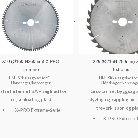
X10 (Ø160-N260mm) X-PRO
X26 (Ø216N-250mm) 
Extreme
Extreme
HM - Sirkelsagblad for EL-
HM - Sirkelsagblad for 
Håndsager/kappsager
Håndsager/kappsag
stra fintannet BA – sagblad for
Grovtannet byggsagbl
tre, laminat og plast.
klyving og kapping av a
treverk, spon og pla
X-PRO Extreme-Serie
X-PRO Extreme k