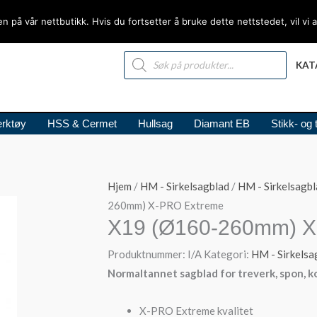
en på vår nettbutikk. Hvis du fortsetter å bruke dette nettstedet, vil vi
PRODUCTS
SEARCH
KAT
rktøy
HSS & Cermet
Hullsag
Diamant EB
Stikk- og 
Hjem
/
HM - Sirkelsagblad
/
HM - Sirkelsagb
260mm) X-PRO Extreme
X19 (Ø160-260mm) X
Produktnummer:
I/A
Kategori:
HM - Sirkels
Normaltannet sagblad for treverk, spon, ko
X-PRO Extreme kvalitet