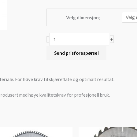
Velg dimensjon;
X19
+
-
(Ø160-
Send prisforespørsel
260mm)
X-
PRO
Extreme
eriale. For høye krav til skjæreflate og optimalt resultat.
antall
Produsert med høye kvalitetskrav for profesjonell bruk.