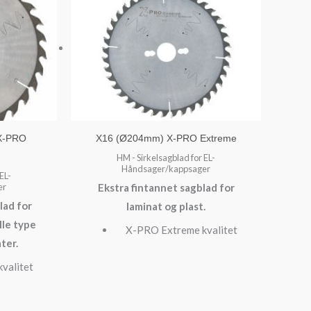
X-PRO
X16 (Ø204mm) X-PRO Extreme
HM - Sirkelsagblad for EL-
Håndsager/kappsager
EL-
er
Ekstra fintannet sagblad for
ad for
laminat og plast.
lle type
X-PRO Extreme kvalitet
ter.
valitet