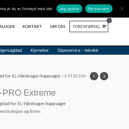
Min konto
Logg Inn / Registrer B2B konto
 anta at du er fornøyd med det.
Jeg godtar
Personvern
ALOGER
KONTAKT
OM OSS
FORESPØRSEL
tigersagblad
Kjernebor
Slipeservice – teknikk
lad for EL-Håndsager/kappsager
/ X19 (Ø160-
-PRO Extreme
agblad for EL-Håndsager/kappsager
nstruksjon og lister.